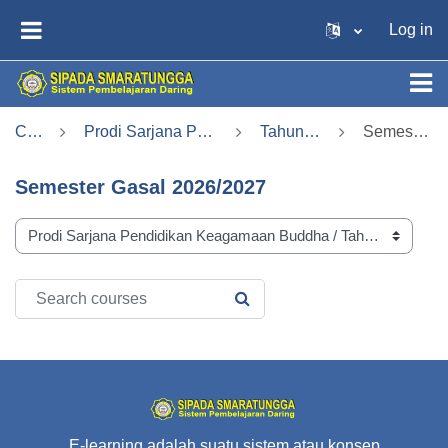
Skip to main content
Log in
SIDE PANEL
Courses
Prodi Sarjana Pendidikan Keagamaan Buddha
Tahun Ajaran 2026/2027
Semester Gasal 2026/2027
Semester Gasal 2026/2027
Course categories
Search courses
SEARCH COURSES
E-learning adalah suatu sistem atau konsep